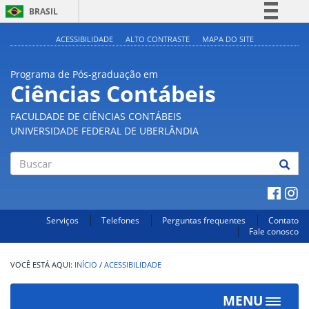
BRASIL
Simplifique!
ACESSIBILIDADE
ALTO CONTRASTE
MAPA DO SITE
Comunica BR
Programa de Pós-graduação em
Participe
Ciências Contábeis
Acesso à informação
FACULDADE DE CIÊNCIAS CONTÁBEIS
Legislação
UNIVERSIDADE FEDERAL DE UBERLÂNDIA
Canais
Buscar
Serviços
Telefones
Perguntas frequentes
Contato
Fale conosco
INÍCIO
/
ACESSIBILIDADE
MENU
Toggle