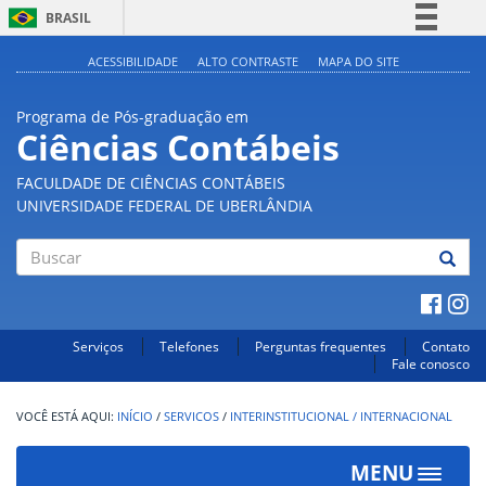
BRASIL
Simplifique!
ACESSIBILIDADE
ALTO CONTRASTE
MAPA DO SITE
Comunica BR
Programa de Pós-graduação em
Participe
Ciências Contábeis
Acesso à informação
FACULDADE DE CIÊNCIAS CONTÁBEIS
Legislação
UNIVERSIDADE FEDERAL DE UBERLÂNDIA
Canais
Buscar
Serviços
Telefones
Perguntas frequentes
Contato
Fale conosco
INÍCIO
/
SERVICOS
/
INTERINSTITUCIONAL / INTERNACIONAL
MENU
Toggle