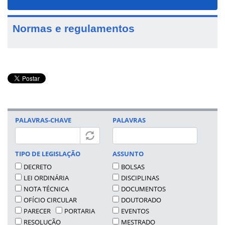
navigat
Normas e regulamentos
PALAVRAS-CHAVE
PALAVRAS
TIPO DE LEGISLAÇÃO
ASSUNTO
DECRETO
BOLSAS
LEI ORDINÁRIA
DISCIPLINAS
NOTA TÉCNICA
DOCUMENTOS
OFÍCIO CIRCULAR
DOUTORADO
PARECER
PORTARIA
EVENTOS
RESOLUÇÃO
MESTRADO