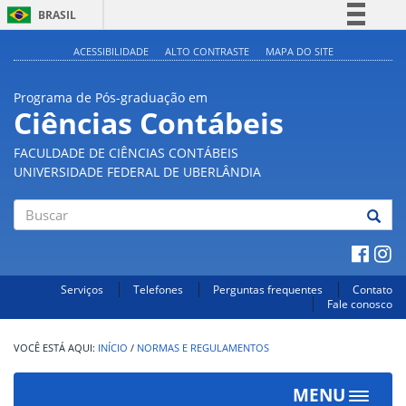
BRASIL
Simplifique!
ACESSIBILIDADE
ALTO CONTRASTE
MAPA DO SITE
Comunica BR
Programa de Pós-graduação em
Participe
Ciências Contábeis
Acesso à informação
FACULDADE DE CIÊNCIAS CONTÁBEIS
Legislação
UNIVERSIDADE FEDERAL DE UBERLÂNDIA
Canais
Buscar
Serviços
Telefones
Perguntas frequentes
Contato
Fale conosco
INÍCIO
/
NORMAS E REGULAMENTOS
MENU
Toggle