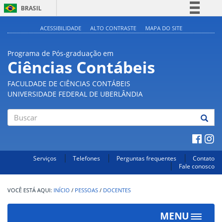
BRASIL
Simplifique!
ACESSIBILIDADE
ALTO CONTRASTE
MAPA DO SITE
Comunica BR
Programa de Pós-graduação em
Participe
Ciências Contábeis
Acesso à informação
FACULDADE DE CIÊNCIAS CONTÁBEIS
Legislação
UNIVERSIDADE FEDERAL DE UBERLÂNDIA
Canais
Buscar
Serviços
Telefones
Perguntas frequentes
Contato
Fale conosco
INÍCIO
/
PESSOAS
/
DOCENTES
MENU
Toggle