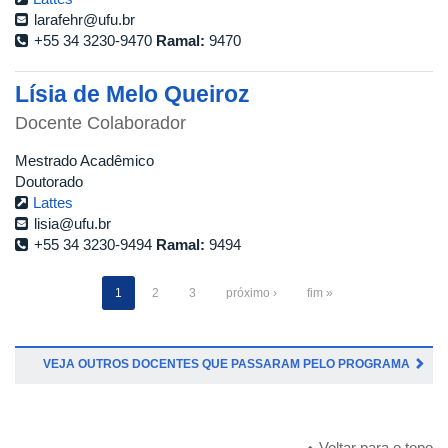
larafehr@ufu.br
+55 34 3230-9470
Ramal:
9470
Lísia de Melo Queiroz
Docente Colaborador
Mestrado Acadêmico
Doutorado
Lattes
lisia@ufu.br
+55 34 3230-9494
Ramal:
9494
1
2
3
próximo ›
fim »
VEJA OUTROS DOCENTES QUE PASSARAM PELO PROGRAMA
Voltar para o topo