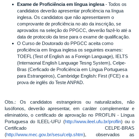
Exame de Proficiência em língua inglesa
- Todos os
candidatos deverão apresentar proficiência na língua
inglesa. Os candidatos que não apresentarem o
comprovante de proficiência no ato da inscrição, se
aprovados na seleção do PPGCC, deverão fazê-lo até a
data de protocolo da tese para o exame de qualificação.
O Curso de Doutorado do PPGCC aceita como
proficiência em língua inglesa os seguintes exames:
TOEFL (Test of English as a Foreign Language), IELTS
(Internaonal English Language Tesng System), Celpe-
Bras (Cerficado de Proficiência em Língua Portuguesa
para Estrangeiros), Cambridge English: First (FCE) e a
prova de inglês do Teste ANPAD.
Obs.: Os candidatos estrangeiros ou naturalizados, não
lusófonos, deverão apresentar, em caráter complementar e
eliminatório, o certificado de aprovação no PROFLIN - Língua
Portuguesa do ILEEL-UFU (
http://www.ileel.ufu.br/proflin
) ou o
Certificado CELPE-BRAS
(
http://www.mec.gov.br/sesu/celp.shtm
), observados as