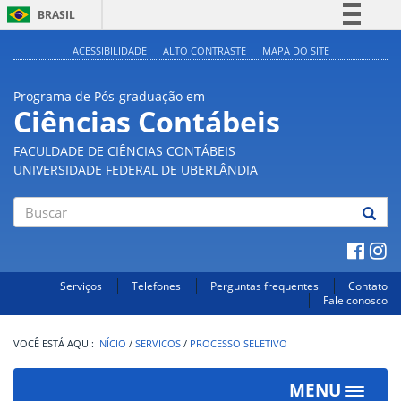
BRASIL
Simplifique!
ACESSIBILIDADE
ALTO CONTRASTE
MAPA DO SITE
Comunica BR
Programa de Pós-graduação em
Participe
Ciências Contábeis
Acesso à informação
FACULDADE DE CIÊNCIAS CONTÁBEIS
Legislação
UNIVERSIDADE FEDERAL DE UBERLÂNDIA
Canais
Buscar
Serviços
Telefones
Perguntas frequentes
Contato
Fale conosco
INÍCIO
/
SERVICOS
/
PROCESSO SELETIVO
MENU
Toggle