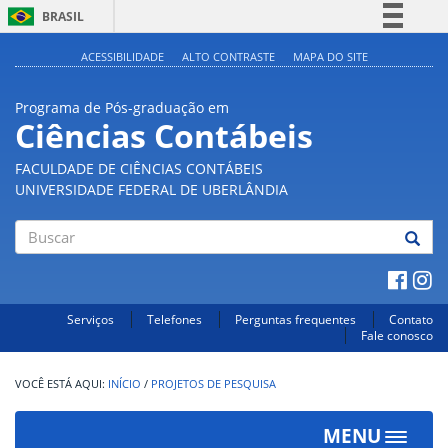
BRASIL
Simplifique!
ACESSIBILIDADE
ALTO CONTRASTE
MAPA DO SITE
Comunica BR
Programa de Pós-graduação em
Participe
Ciências Contábeis
Acesso à informação
FACULDADE DE CIÊNCIAS CONTÁBEIS
Legislação
UNIVERSIDADE FEDERAL DE UBERLÂNDIA
Canais
Buscar
Serviços
Telefones
Perguntas frequentes
Contato
Fale conosco
INÍCIO
/
PROJETOS DE PESQUISA
MENU
Toggle