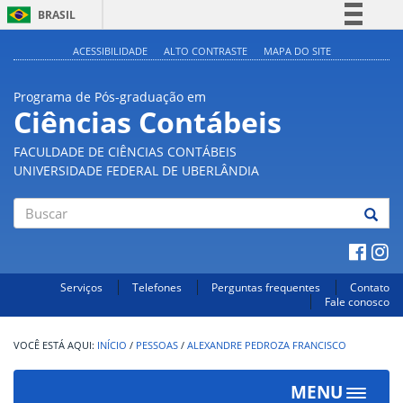
BRASIL
Simplifique!
ACESSIBILIDADE
ALTO CONTRASTE
MAPA DO SITE
Comunica BR
Programa de Pós-graduação em
Participe
Ciências Contábeis
Acesso à informação
FACULDADE DE CIÊNCIAS CONTÁBEIS
Legislação
UNIVERSIDADE FEDERAL DE UBERLÂNDIA
Canais
Buscar
Serviços
Telefones
Perguntas frequentes
Contato
Fale conosco
INÍCIO
/
PESSOAS
/
ALEXANDRE PEDROZA FRANCISCO
MENU
Toggle