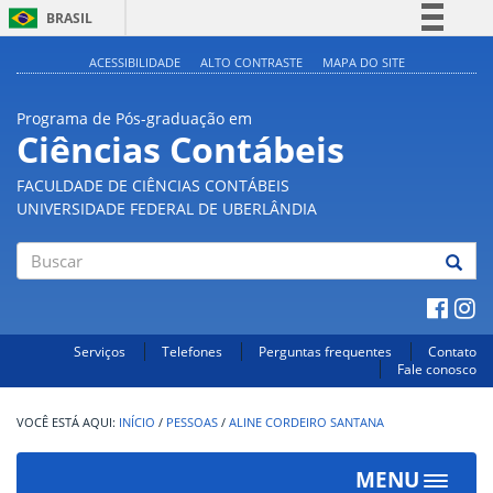
BRASIL
Simplifique!
ACESSIBILIDADE
ALTO CONTRASTE
MAPA DO SITE
Comunica BR
Programa de Pós-graduação em
Participe
Ciências Contábeis
Acesso à informação
FACULDADE DE CIÊNCIAS CONTÁBEIS
Legislação
UNIVERSIDADE FEDERAL DE UBERLÂNDIA
Canais
Buscar
Serviços
Telefones
Perguntas frequentes
Contato
Fale conosco
INÍCIO
/
PESSOAS
/
ALINE CORDEIRO SANTANA
MENU
Toggle