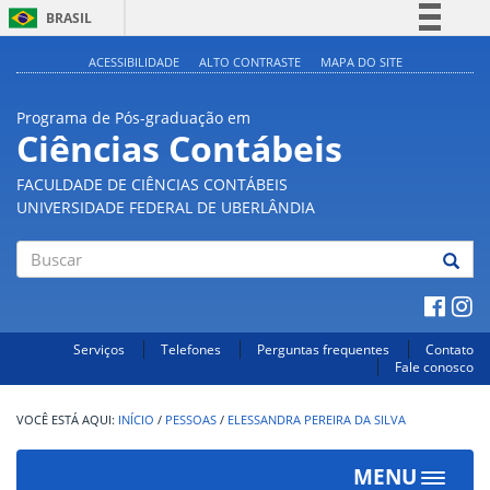
BRASIL
Simplifique!
ACESSIBILIDADE
ALTO CONTRASTE
MAPA DO SITE
Comunica BR
Programa de Pós-graduação em
Participe
Ciências Contábeis
Acesso à informação
FACULDADE DE CIÊNCIAS CONTÁBEIS
Legislação
UNIVERSIDADE FEDERAL DE UBERLÂNDIA
Canais
Buscar
Serviços
Telefones
Perguntas frequentes
Contato
Fale conosco
INÍCIO
/
PESSOAS
/
ELESSANDRA PEREIRA DA SILVA
MENU
Toggle