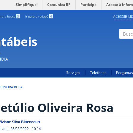
Simplifique!
Comunica BR
Participe
Acesso à infor
ACESSIBILI
ara a busca
3
Ir para o rodapé
4
ntábeis
Buscar
S
NDIA
Serviços
Telefones
Perguntas
OLIVEIRA ROSA
etúlio Oliveira Rosa
Viviane Silva Bittencourt
icado: 25/03/2022 - 10:14