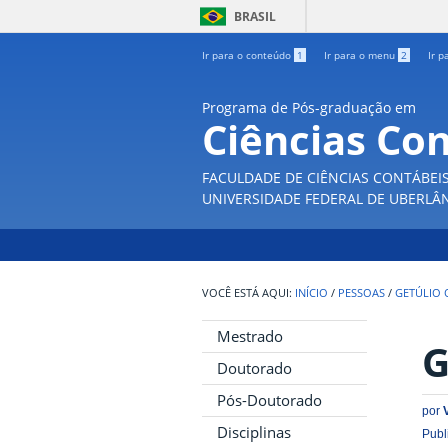
BRASIL
Ir para o conteúdo
1
Ir para o menu
2
Ir p
Programa de Pós-graduação em
Ciências Co
FACULDADE DE CIÊNCIAS CONTÁBEI
UNIVERSIDADE FEDERAL DE UBERLÂ
INÍCIO
/
PESSOAS
/
GETÚLIO 
Mestrado
G
Doutorado
Pós-Doutorado
por
Disciplinas
Publ