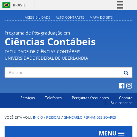
BRASIL
Simplifique!
ACESSIBILIDADE
ALTO CONTRASTE
MAPA DO SITE
Comunica BR
Programa de Pós-graduação em
Participe
Ciências Contábeis
Acesso à informação
FACULDADE DE CIÊNCIAS CONTÁBEIS
Legislação
UNIVERSIDADE FEDERAL DE UBERLÂNDIA
Canais
Buscar
Serviços
Telefones
Perguntas frequentes
Contato
Fale conosco
INÍCIO
/
PESSOAS
/
GIANCARLO FERNANDES SOARES
MENU
Toggle