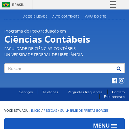
BRASIL
Simplifique!
ACESSIBILIDADE
ALTO CONTRASTE
MAPA DO SITE
Comunica BR
Programa de Pós-graduação em
Participe
Ciências Contábeis
Acesso à informação
FACULDADE DE CIÊNCIAS CONTÁBEIS
Legislação
UNIVERSIDADE FEDERAL DE UBERLÂNDIA
Canais
Buscar
Serviços
Telefones
Perguntas frequentes
Contato
Fale conosco
INÍCIO
/
PESSOAS
/
GUILHERME DE FREITAS BORGES
MENU
Toggle