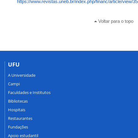
https://www.revistas.uneb.br/index.php/financ/article/view/3
Voltar para o topo
UFU
A Universidade
Campi
Faculdades e Institutos
Bibliotecas
Hospitais
Restaurantes
Fundações
Apoio estudantil