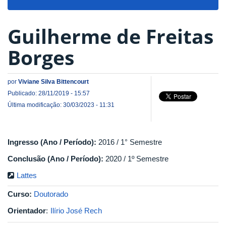
navigat
Guilherme de Freitas
Borges
por
Viviane Silva Bittencourt
Publicado: 28/11/2019 - 15:57
Última modificação: 30/03/2023 - 11:31
Ingresso (Ano / Período):
2016 / 1° Semestre
Conclusão (Ano / Período):
2020 / 1º Semestre
Lattes
Curso:
Doutorado
Orientador
:
Ilírio José Rech