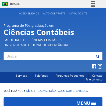
BRASIL
Simplifique!
ACESSIBILIDADE
ALTO CONTRASTE
MAPA DO SITE
Comunica BR
Programa de Pós-graduação em
Participe
Ciências Contábeis
Acesso à informação
FACULDADE DE CIÊNCIAS CONTÁBEIS
Legislação
UNIVERSIDADE FEDERAL DE UBERLÂNDIA
Canais
Buscar
Serviços
Telefones
Perguntas frequentes
Contato
Fale conosco
INÍCIO
/
PESSOAS
/
JOÃO PAULO GOMES BARBOSA
MENU
Toggle