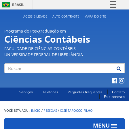
BRASIL
Simplifique!
ACESSIBILIDADE
ALTO CONTRASTE
MAPA DO SITE
Comunica BR
Programa de Pós-graduação em
Participe
Ciências Contábeis
Acesso à informação
FACULDADE DE CIÊNCIAS CONTÁBEIS
Legislação
UNIVERSIDADE FEDERAL DE UBERLÂNDIA
Canais
Buscar
Serviços
Telefones
Perguntas frequentes
Contato
Fale conosco
INÍCIO
/
PESSOAS
/
JOSÉ TAROCCO FILHO
MENU
Toggle