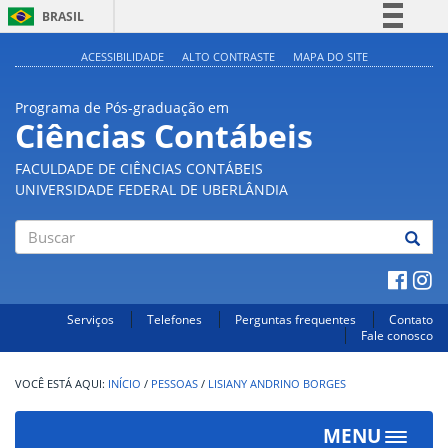
BRASIL
Simplifique!
ACESSIBILIDADE
ALTO CONTRASTE
MAPA DO SITE
Comunica BR
Programa de Pós-graduação em
Participe
Ciências Contábeis
Acesso à informação
FACULDADE DE CIÊNCIAS CONTÁBEIS
Legislação
UNIVERSIDADE FEDERAL DE UBERLÂNDIA
Canais
Buscar
Serviços
Telefones
Perguntas frequentes
Contato
Fale conosco
INÍCIO
/
PESSOAS
/
LISIANY ANDRINO BORGES
MENU
Toggle