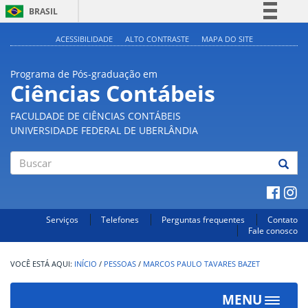
BRASIL
Simplifique!
ACESSIBILIDADE
ALTO CONTRASTE
MAPA DO SITE
Comunica BR
Programa de Pós-graduação em
Participe
Ciências Contábeis
Acesso à informação
FACULDADE DE CIÊNCIAS CONTÁBEIS
Legislação
UNIVERSIDADE FEDERAL DE UBERLÂNDIA
Canais
Buscar
Serviços
Telefones
Perguntas frequentes
Contato
Fale conosco
INÍCIO
/
PESSOAS
/
MARCOS PAULO TAVARES BAZET
MENU
Toggle