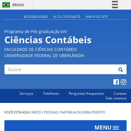
BRASIL
Simplifique!
ACESSIBILIDADE
ALTO CONTRASTE
MAPA DO SITE
Comunica BR
Programa de Pós-graduação em
Participe
Ciências Contábeis
Acesso à informação
FACULDADE DE CIÊNCIAS CONTÁBEIS
Legislação
UNIVERSIDADE FEDERAL DE UBERLÂNDIA
Canais
Buscar
Serviços
Telefones
Perguntas frequentes
Contato
Fale conosco
INÍCIO
/
PESSOAS
/
NATHÁLIA OLIVEIRA PEIXOTO
MENU
Toggle