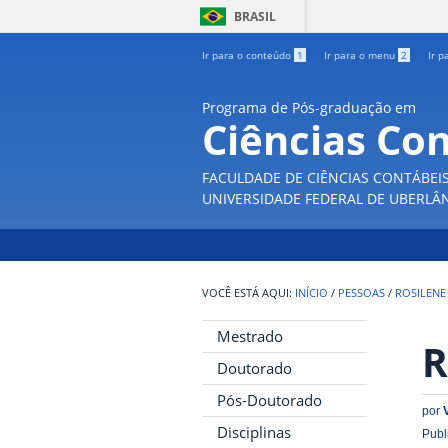
BRASIL
Ir para o conteúdo
1
Ir para o menu
2
Ir p
Programa de Pós-graduação em
Ciências Co
FACULDADE DE CIÊNCIAS CONTÁBEI
UNIVERSIDADE FEDERAL DE UBERLÂ
INÍCIO
/
PESSOAS
/
ROSILENE
Mestrado
R
Doutorado
Pós-Doutorado
por
Disciplinas
Publ