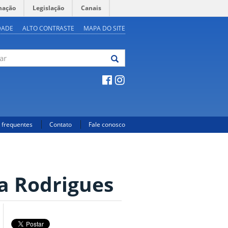
mação
Legislação
Canais
DADE
ALTO CONTRASTE
MAPA DO SITE
 frequentes
Contato
Fale conosco
a Rodrigues