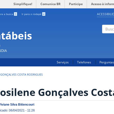
Simplifique!
Comunica BR
Participe
Acesso à infor
ACESSIBILI
ara a busca
3
Ir para o rodapé
4
ntábeis
Buscar
S
NDIA
Serviços
Telefones
Perguntas
 GONÇALVES COSTA RODRIGUES
osilene Gonçalves Cost
Viviane Silva Bittencourt
icado: 06/04/2021 - 11:26