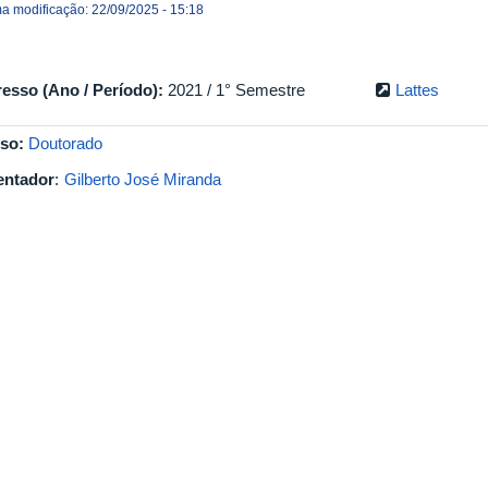
ma modificação: 22/09/2025 - 15:18
resso (Ano / Período):
2021 / 1° Semestre
Lattes
so:
Doutorado
entador
:
Gilberto José Miranda