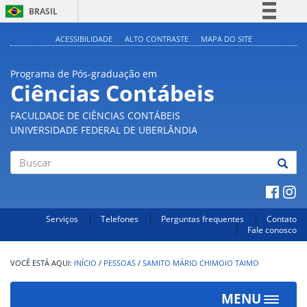
BRASIL
Simplifique!
ACESSIBILIDADE
ALTO CONTRASTE
MAPA DO SITE
Comunica BR
Programa de Pós-graduação em
Participe
Ciências Contábeis
Acesso à informação
FACULDADE DE CIÊNCIAS CONTÁBEIS
Legislação
UNIVERSIDADE FEDERAL DE UBERLÂNDIA
Canais
Buscar
Serviços
Telefones
Perguntas frequentes
Contato
Fale conosco
INÍCIO
/
PESSOAS
/
SAMITO MÁRIO CHIMOIO TAIMO
MENU
Toggle