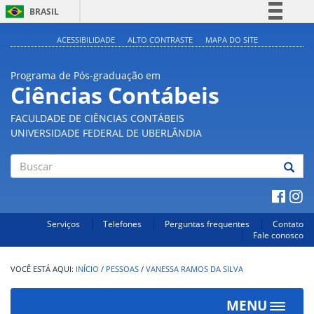
BRASIL
Simplifique!
ACESSIBILIDADE
ALTO CONTRASTE
MAPA DO SITE
Comunica BR
Programa de Pós-graduação em
Participe
Ciências Contábeis
Acesso à informação
FACULDADE DE CIÊNCIAS CONTÁBEIS
Legislação
UNIVERSIDADE FEDERAL DE UBERLÂNDIA
Canais
Buscar
Serviços
Telefones
Perguntas frequentes
Contato
Fale conosco
INÍCIO
/
PESSOAS
/
VANESSA RAMOS DA SILVA
MENU
Toggle