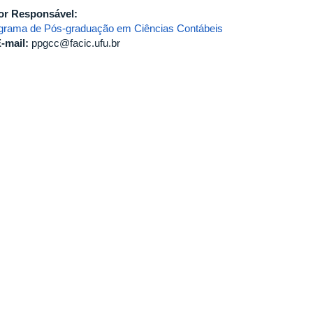
or Responsável:
grama de Pós-graduação em Ciências Contábeis
-mail:
ppgcc@facic.ufu.br