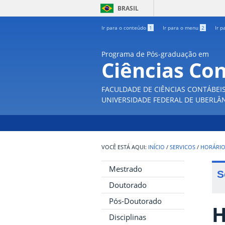
BRASIL
Ir para o conteúdo
1
Ir para o menu
2
Ir p
Programa de Pós-graduação em
Ciências Co
FACULDADE DE CIÊNCIAS CONTÁBEI
UNIVERSIDADE FEDERAL DE UBERLÂ
INÍCIO
/
SERVICOS
/
HORÁRIO
Mestrado
S
Doutorado
Pós-Doutorado
H
Disciplinas