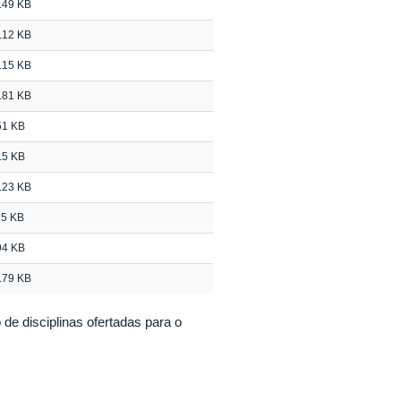
.49 KB
.12 KB
.15 KB
.81 KB
51 KB
.5 KB
.23 KB
25 KB
94 KB
.79 KB
e disciplinas ofertadas para o