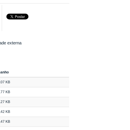
ade externa
manho
.07 KB
.77 KB
.27 KB
.42 KB
.47 KB