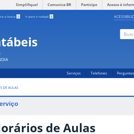
Simplifique!
Comunica BR
Participe
Acesso à infor
ACESSIBILI
ara a busca
3
Ir para o rodapé
4
ntábeis
Buscar
S
NDIA
Serviços
Telefones
Perguntas
S DE AULAS
erviço
orários de Aulas