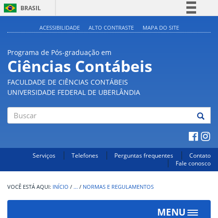
BRASIL
Simplifique!
ACESSIBILIDADE
ALTO CONTRASTE
MAPA DO SITE
Comunica BR
Programa de Pós-graduação em
Participe
Ciências Contábeis
Acesso à informação
FACULDADE DE CIÊNCIAS CONTÁBEIS
Legislação
UNIVERSIDADE FEDERAL DE UBERLÂNDIA
Canais
Buscar
Serviços
Telefones
Perguntas frequentes
Contato
Fale conosco
INÍCIO
/
...
/
NORMAS E REGULAMENTOS
MENU
Toggle