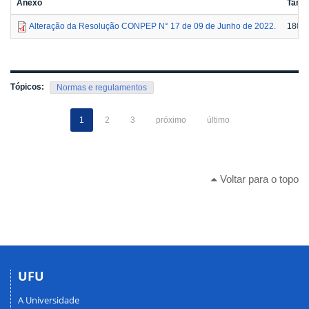
Anexo
Tama
Alteração da Resolução CONPEP N° 17 de 09 de Junho de 2022.
180.2
Tópicos:
Normas e regulamentos
1
2
3
próximo
último
Voltar para o topo
UFU
A Universidade