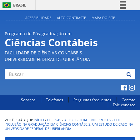
BRASIL
Simplifique!
ACESSIBILIDADE
ALTO CONTRASTE
MAPA DO SITE
Comunica BR
Programa de Pós-graduação em
Participe
Ciências Contábeis
Acesso à informação
FACULDADE DE CIÊNCIAS CONTÁBEIS
Legislação
UNIVERSIDADE FEDERAL DE UBERLÂNDIA
Canais
Buscar
Serviços
Telefones
Perguntas frequentes
Contato
Fale conosco
INÍCIO
/
DEFESAS
/
ACESSIBILIDADE NO PROCESSO DE
INCLUSÃO NA GRADUAÇÃO EM CIÊNCIAS CONTÁBEIS: UM ESTUDO DE CASO NA
UNIVERSIDADE FEDERAL DE UBERLÂNDIA