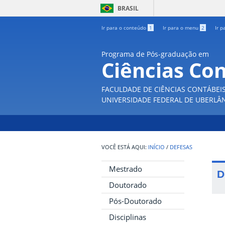
BRASIL
Ir para o conteúdo
1
Ir para o menu
2
Ir p
Programa de Pós-graduação em
Ciências Co
FACULDADE DE CIÊNCIAS CONTÁBEI
UNIVERSIDADE FEDERAL DE UBERLÂ
INÍCIO
/
DEFESAS
Mestrado
D
Doutorado
Pós-Doutorado
Disciplinas