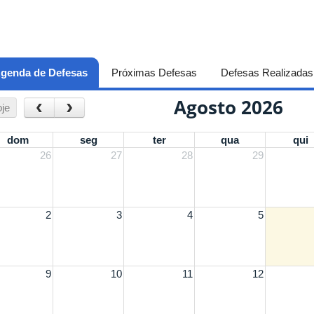
genda de Defesas
(aba ativa)
Próximas Defesas
Defesas Realizadas
Agosto 2026
‹
›
je
dom
seg
ter
qua
qui
26
27
28
29
2
3
4
5
9
10
11
12