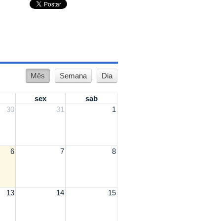
Mês
Semana
Dia
sex
sab
30
31
1
6
7
8
13
14
15