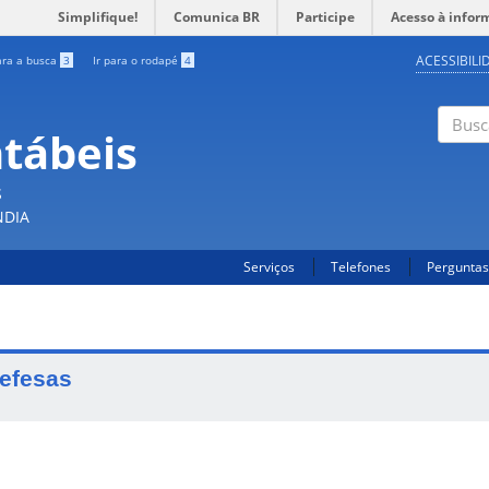
Simplifique!
Comunica BR
Participe
Acesso à infor
ACESSIBILI
ara a busca
3
Ir para o rodapé
4
ntábeis
Buscar
S
NDIA
Serviços
Telefones
Perguntas
efesas