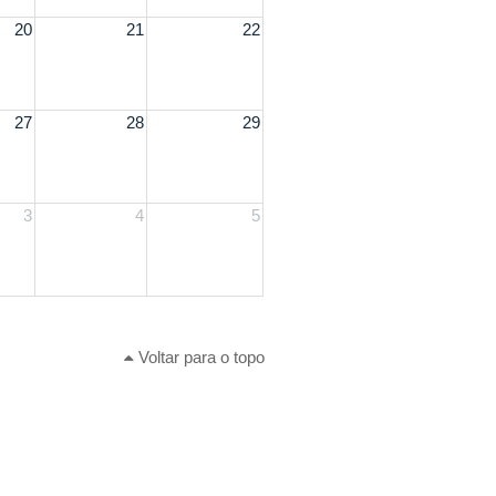
20
21
22
27
28
29
3
4
5
Voltar para o topo