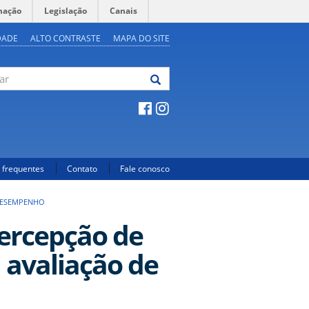
mação
Legislação
Canais
DADE
ALTO CONTRASTE
MAPA DO SITE
 frequentes
Contato
Fale conosco
 DESEMPENHO
percepção de
a avaliação de