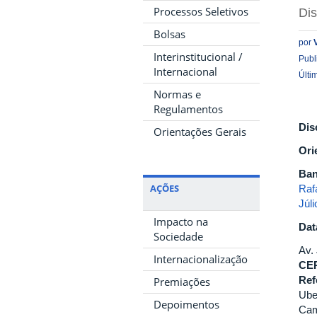
Processos Seletivos
Di
Bolsas
por
Interinstitucional /
Publ
Internacional
Últi
Normas e
Regulamentos
Dis
Orientações Gerais
Ori
Ban
AÇÕES
Raf
Júl
Impacto na
Dat
Sociedade
Av.
Internacionalização
CE
Ref
Premiações
Ube
Depoimentos
Cam