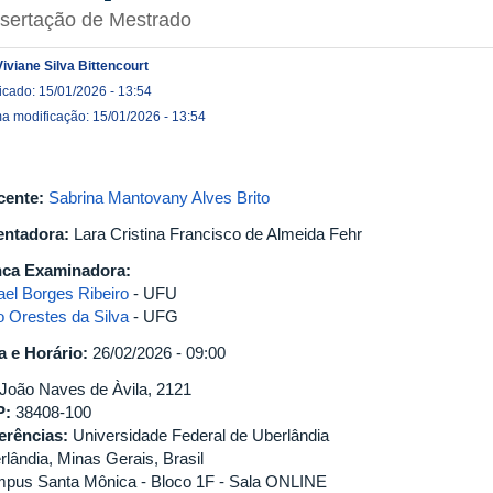
ssertação de Mestrado
Viviane Silva Bittencourt
icado: 15/01/2026 - 13:54
ma modificação: 15/01/2026 - 13:54
cente:
Sabrina Mantovany Alves Brito
entadora:
Lara Cristina Francisco de Almeida Fehr
ca Examinadora:
ael Borges Ribeiro
- UFU
io Orestes da Silva
- UFG
a e Horário:
26/02/2026 - 09:00
 João Naves de Àvila, 2121
P:
38408-100
erências:
Universidade Federal de Uberlândia
rlândia, Minas Gerais, Brasil
pus Santa Mônica - Bloco 1F - Sala ONLINE