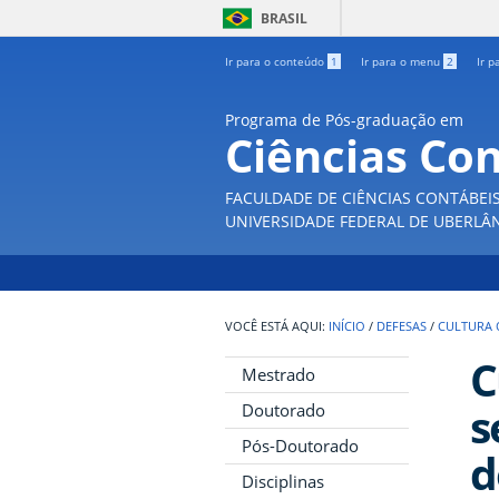
BRASIL
Ir para o conteúdo
1
Ir para o menu
2
Ir p
Programa de Pós-graduação em
Ciências Co
FACULDADE DE CIÊNCIAS CONTÁBEI
UNIVERSIDADE FEDERAL DE UBERLÂ
INÍCIO
/
DEFESAS
/
CULTURA 
C
Mestrado
s
Doutorado
Pós-Doutorado
d
Disciplinas