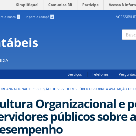
Simplifique!
Comunica BR
Participe
Acesso à infor
ACESSIBILI
ara a busca
3
Ir para o rodapé
4
ntábeis
Buscar
S
NDIA
Serviços
Telefones
Perguntas
ORGANIZACIONAL E PERCEPÇÃO DE SERVIDORES PÚBLICOS SOBRE A AVALIAÇÃO DE
ultura Organizacional e 
ervidores públicos sobre 
esempenho