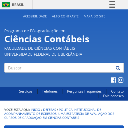
BRASIL
Simplifique!
ACESSIBILIDADE
ALTO CONTRASTE
MAPA DO SITE
Comunica BR
Programa de Pós-graduação em
Participe
Ciências Contábeis
Acesso à informação
FACULDADE DE CIÊNCIAS CONTÁBEIS
Legislação
UNIVERSIDADE FEDERAL DE UBERLÂNDIA
Canais
Buscar
Serviços
Telefones
Perguntas frequentes
Contato
Fale conosco
INÍCIO
/
DEFESAS
/
POLÍTICA INSTITUCIONAL DE
ACOMPANHAMENTO DE EGRESSOS: UMA ESTRATÉGIA DE AVALIAÇÃO DOS
CURSOS DE GRADUAÇÃO EM CIÊNCIAS CONTÁBEIS