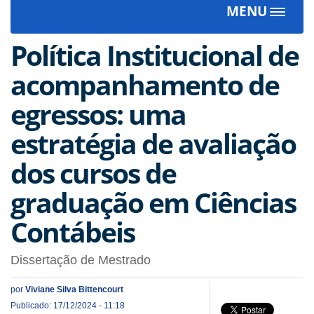
MENU
Toggle
navigat
Política Institucional de
acompanhamento de
egressos: uma
estratégia de avaliação
dos cursos de
graduação em Ciências
Contábeis
Dissertação de Mestrado
por
Viviane Silva Bittencourt
Publicado: 17/12/2024 - 11:18