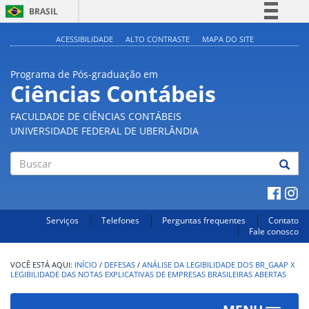
BRASIL
Simplifique!
ACESSIBILIDADE
ALTO CONTRASTE
MAPA DO SITE
Comunica BR
Programa de Pós-graduação em
Participe
Ciências Contábeis
Acesso à informação
FACULDADE DE CIÊNCIAS CONTÁBEIS
Legislação
UNIVERSIDADE FEDERAL DE UBERLÂNDIA
Canais
Buscar
Serviços
Telefones
Perguntas frequentes
Contato
Fale conosco
INÍCIO
/
DEFESAS
/
ANÁLISE DA LEGIBILIDADE DOS BR_GAAP X
LEGIBILIDADE DAS NOTAS EXPLICATIVAS DE EMPRESAS BRASILEIRAS ABERTAS