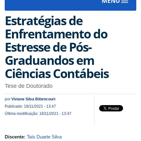
MENU
Toggle
navigat
Estratégias de
Enfrentamento do
Estresse de Pós-
Graduandos em
Ciências Contábeis
Tese de Doutorado
por
Viviane Silva Bittencourt
Publicado: 18/11/2021 - 13:47
Última modificação: 18/11/2021 - 13:47
Discente:
Taís Duarte Silva