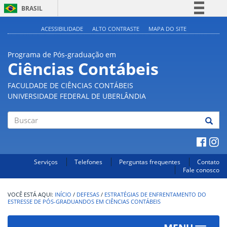
BRASIL
Simplifique!
ACESSIBILIDADE
ALTO CONTRASTE
MAPA DO SITE
Comunica BR
Programa de Pós-graduação em
Participe
Ciências Contábeis
Acesso à informação
FACULDADE DE CIÊNCIAS CONTÁBEIS
Legislação
UNIVERSIDADE FEDERAL DE UBERLÂNDIA
Canais
Buscar
Serviços
Telefones
Perguntas frequentes
Contato
Fale conosco
INÍCIO
/
DEFESAS
/
ESTRATÉGIAS DE ENFRENTAMENTO DO
ESTRESSE DE PÓS-GRADUANDOS EM CIÊNCIAS CONTÁBEIS