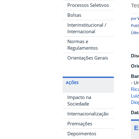
Processos Seletivos
Te
Bolsas
por
Interinstitucional /
Publ
Internacional
Últi
Normas e
Regulamentos
Dis
Orientações Gerais
Ori
Ban
AÇÕES
- U
Ric
Lui
Impacto na
Dio
Sociedade
Dat
Internacionalização
Premiações
E
Depoimentos