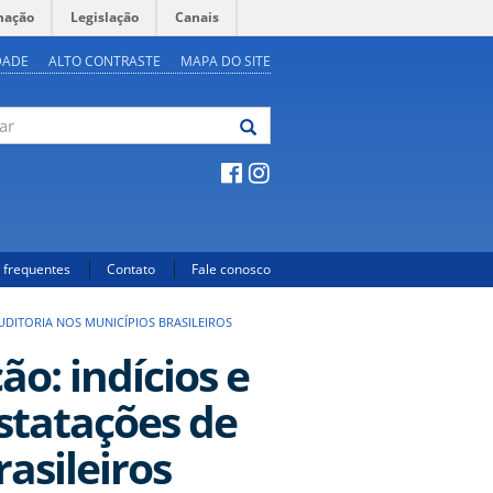
mação
Legislação
Canais
DADE
ALTO CONTRASTE
MAPA DO SITE
 frequentes
Contato
Fale conosco
UDITORIA NOS MUNICÍPIOS BRASILEIROS
o: indícios e
nstatações de
asileiros