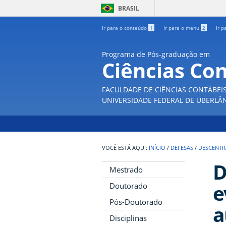
BRASIL
Ir para o conteúdo
1
Ir para o menu
2
Ir p
Programa de Pós-graduação em
Ciências Co
FACULDADE DE CIÊNCIAS CONTÁBEI
UNIVERSIDADE FEDERAL DE UBERLÂ
INÍCIO
/
DEFESAS
/
DESCENTRA
D
Mestrado
e
Doutorado
Pós-Doutorado
a
Disciplinas