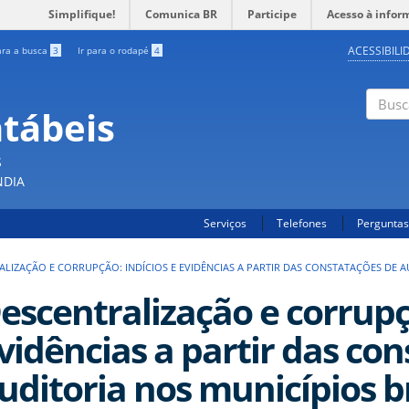
Simplifique!
Comunica BR
Participe
Acesso à infor
ACESSIBILI
ara a busca
3
Ir para o rodapé
4
ntábeis
Buscar
S
NDIA
Serviços
Telefones
Perguntas
LIZAÇÃO E CORRUPÇÃO: INDÍCIOS E EVIDÊNCIAS A PARTIR DAS CONSTATAÇÕES DE A
escentralização e corrupçã
vidências a partir das co
uditoria nos municípios br