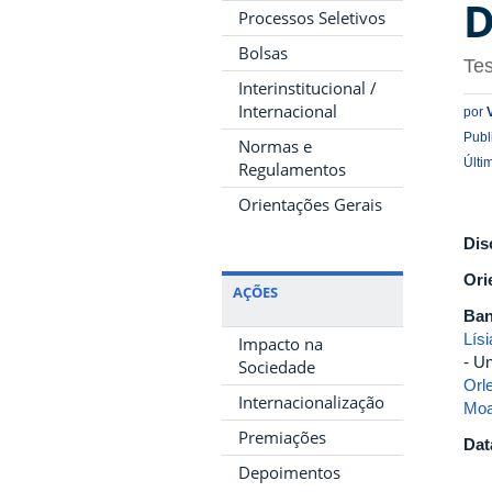
D
Processos Seletivos
Bolsas
Te
Interinstitucional /
Internacional
por
Publ
Normas e
Últi
Regulamentos
Orientações Gerais
Dis
Ori
AÇÕES
Ban
Lís
Impacto na
- U
Sociedade
Orl
Internacionalização
Moa
Premiações
Dat
Depoimentos