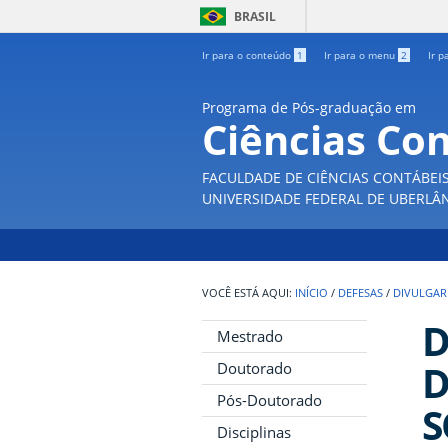
BRASIL
Ir para o conteúdo
1
Ir para o menu
2
Ir p
Programa de Pós-graduação em
Ciências Co
FACULDADE DE CIÊNCIAS CONTÁBEI
UNIVERSIDADE FEDERAL DE UBERLÂ
INÍCIO
/
DEFESAS
/
DIVULGAR
D
Mestrado
D
Doutorado
Pós-Doutorado
S
Disciplinas