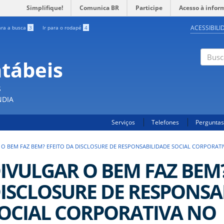
Simplifique!
Comunica BR
Participe
Acesso à infor
ACESSIBILI
ara a busca
3
Ir para o rodapé
4
ntábeis
Buscar
S
NDIA
Serviços
Telefones
Perguntas
 O BEM FAZ BEM? EFEITO DA DISCLOSURE DE RESPONSABILIDADE SOCIAL CORPORAT
IVULGAR O BEM FAZ BEM?
ISCLOSURE DE RESPONSA
OCIAL CORPORATIVA NO