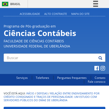
BRASIL
Simplifique!
ACESSIBILIDADE
ALTO CONTRASTE
MAPA DO SITE
Comunica BR
Programa de Pós-graduação em
Participe
Ciências Contábeis
Acesso à informação
FACULDADE DE CIÊNCIAS CONTÁBEIS
Legislação
UNIVERSIDADE FEDERAL DE UBERLÂNDIA
Canais
Buscar
Serviços
Telefones
Perguntas frequentes
Contato
Fale conosco
INÍCIO
/
DEFESAS
/
RELAÇÃO ENTRE ENDIVIDAMENTO POR
CRÉDITO CONSIGNADO E TRAÇOS DE PERSONALIDADE: UM ESTUDO COM
SERVIDORES PÚBLICOS DO DMAE DE UBERLÂNDIA