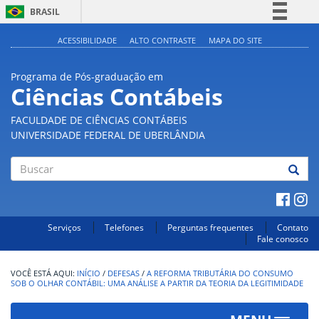
BRASIL
Simplifique!
ACESSIBILIDADE
ALTO CONTRASTE
MAPA DO SITE
Comunica BR
Programa de Pós-graduação em
Participe
Ciências Contábeis
Acesso à informação
FACULDADE DE CIÊNCIAS CONTÁBEIS
Legislação
UNIVERSIDADE FEDERAL DE UBERLÂNDIA
Canais
Buscar
Serviços
Telefones
Perguntas frequentes
Contato
Fale conosco
INÍCIO
/
DEFESAS
/
A REFORMA TRIBUTÁRIA DO CONSUMO
SOB O OLHAR CONTÁBIL: UMA ANÁLISE A PARTIR DA TEORIA DA LEGITIMIDADE