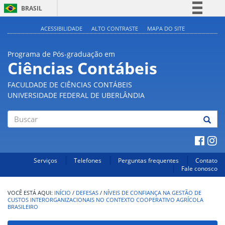
BRASIL
Simplifique!
ACESSIBILIDADE
ALTO CONTRASTE
MAPA DO SITE
Comunica BR
Programa de Pós-graduação em
Participe
Ciências Contábeis
Acesso à informação
FACULDADE DE CIÊNCIAS CONTÁBEIS
Legislação
UNIVERSIDADE FEDERAL DE UBERLÂNDIA
Canais
Buscar
Serviços
Telefones
Perguntas frequentes
Contato
Fale conosco
INÍCIO
/
DEFESAS
/
NÍVEIS DE CONFIANÇA NA GESTÃO DE
CUSTOS INTERORGANIZACIONAIS NO CONTEXTO COOPERATIVO AGRÍCOLA
BRASILEIRO