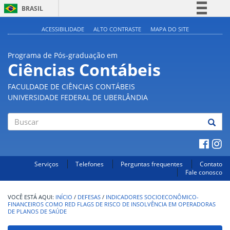
BRASIL
Simplifique!
ACESSIBILIDADE
ALTO CONTRASTE
MAPA DO SITE
Comunica BR
Programa de Pós-graduação em
Participe
Ciências Contábeis
Acesso à informação
FACULDADE DE CIÊNCIAS CONTÁBEIS
Legislação
UNIVERSIDADE FEDERAL DE UBERLÂNDIA
Canais
Buscar
Serviços
Telefones
Perguntas frequentes
Contato
Fale conosco
INÍCIO
/
DEFESAS
/
INDICADORES SOCIOECONÔMICO-
FINANCEIROS COMO RED FLAGS DE RISCO DE INSOLVÊNCIA EM OPERADORAS
DE PLANOS DE SAÚDE