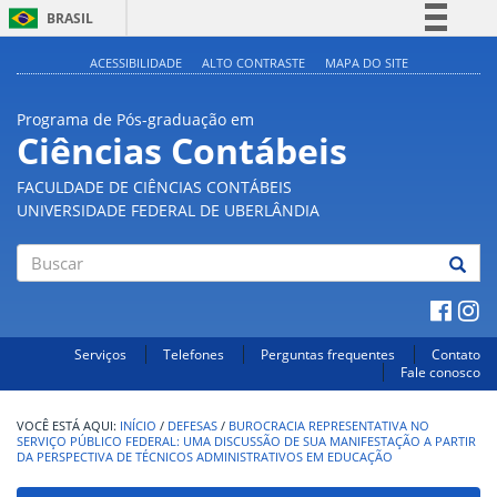
BRASIL
Simplifique!
ACESSIBILIDADE
ALTO CONTRASTE
MAPA DO SITE
Comunica BR
Programa de Pós-graduação em
Participe
Ciências Contábeis
Acesso à informação
FACULDADE DE CIÊNCIAS CONTÁBEIS
Legislação
UNIVERSIDADE FEDERAL DE UBERLÂNDIA
Canais
Buscar
Serviços
Telefones
Perguntas frequentes
Contato
Fale conosco
INÍCIO
/
DEFESAS
/
BUROCRACIA REPRESENTATIVA NO
SERVIÇO PÚBLICO FEDERAL: UMA DISCUSSÃO DE SUA MANIFESTAÇÃO A PARTIR
DA PERSPECTIVA DE TÉCNICOS ADMINISTRATIVOS EM EDUCAÇÃO