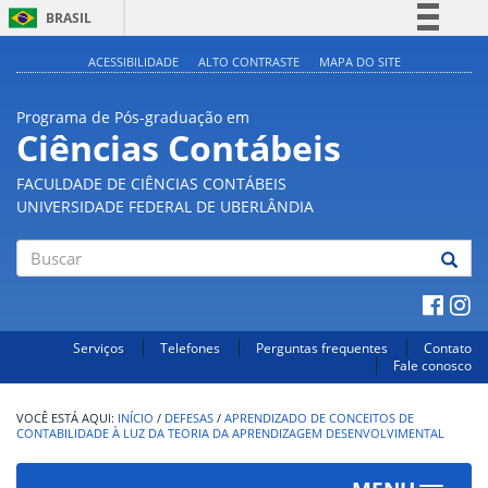
BRASIL
Simplifique!
ACESSIBILIDADE
ALTO CONTRASTE
MAPA DO SITE
Comunica BR
Programa de Pós-graduação em
Participe
Ciências Contábeis
Acesso à informação
FACULDADE DE CIÊNCIAS CONTÁBEIS
Legislação
UNIVERSIDADE FEDERAL DE UBERLÂNDIA
Canais
Buscar
Serviços
Telefones
Perguntas frequentes
Contato
Fale conosco
INÍCIO
/
DEFESAS
/
APRENDIZADO DE CONCEITOS DE
CONTABILIDADE À LUZ DA TEORIA DA APRENDIZAGEM DESENVOLVIMENTAL