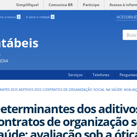
Simplifique!
Comunica BR
Participe
Acesso à infor
ACESSIBILI
ara a busca
3
Ir para o rodapé
4
ntábeis
Buscar
S
NDIA
Serviços
Telefones
Perguntas
ANTES DOS ADITIVOS DOS CONTRATOS DE ORGANIZAÇÃO SOCIAL NA SAÚDE: AVALIA
eterminantes dos aditivo
ontratos de organização s
aúde: avaliação sob a ótic