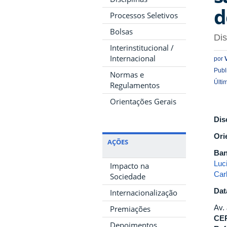
d
Processos Seletivos
Bolsas
Di
Interinstitucional /
Internacional
por
Publ
Normas e
Últi
Regulamentos
Orientações Gerais
Dis
Ori
AÇÕES
Ban
Luc
Impacto na
Car
Sociedade
Dat
Internacionalização
Av.
Premiações
CE
Depoimentos