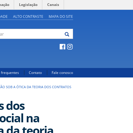
mação
Legislação
Canais
DADE
ALTO CONTRASTE
MAPA DO SITE
 frequentes
Contato
Fale conosco
ÇÃO SOB A ÓTICA DA TEORIA DOS CONTRATOS
s dos
ocial na
a da teoria