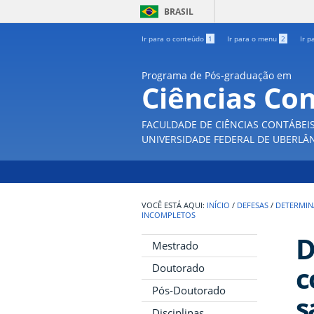
BRASIL
Ir para o conteúdo
1
Ir para o menu
2
Ir p
Programa de Pós-graduação em
Ciências Co
FACULDADE DE CIÊNCIAS CONTÁBEI
UNIVERSIDADE FEDERAL DE UBERLÂ
INÍCIO
/
DEFESAS
/
DETERMIN
INCOMPLETOS
D
Mestrado
c
Doutorado
Pós-Doutorado
s
Disciplinas