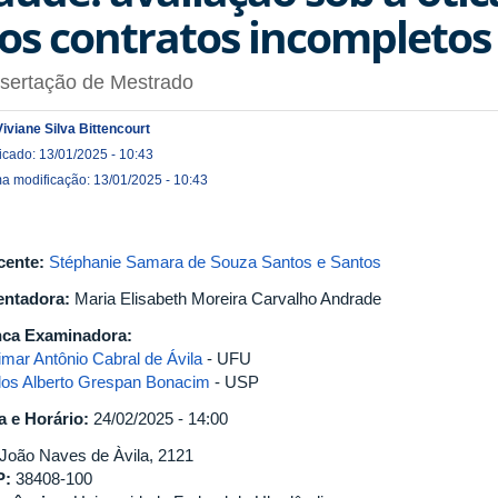
os contratos incompletos
ssertação de Mestrado
Viviane Silva Bittencourt
icado: 13/01/2025 - 10:43
ma modificação: 13/01/2025 - 10:43
cente:
Stéphanie Samara de Souza Santos e Santos
entadora:
Maria Elisabeth Moreira Carvalho Andrade
ca Examinadora:
imar Antônio Cabral de Ávila
- UFU
los Alberto Grespan Bonacim
- USP
a e Horário:
24/02/2025 - 14:00
 João Naves de Àvila, 2121
P:
38408-100