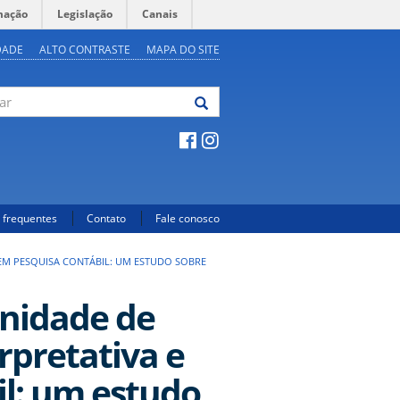
mação
Legislação
Canais
DADE
ALTO CONTRASTE
MAPA DO SITE
 frequentes
Contato
Fale conosco
 EM PESQUISA CONTÁBIL: UM ESTUDO SOBRE
nidade de
rpretativa e
il: um estudo