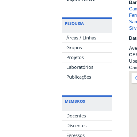
Ban
Cam
Fer
San
PESQUISA
Síl
Áreas / Linhas
Dat
Grupos
Ave
CE
Projetos
Ube
Laboratórios
Cam
Publicações
MEMBROS
Docentes
Discentes
Egressos