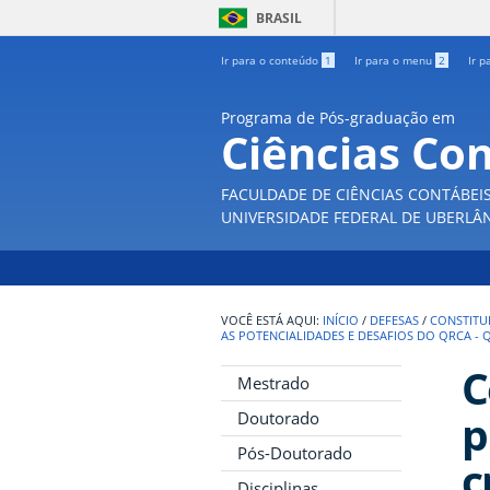
BRASIL
Ir para o conteúdo
1
Ir para o menu
2
Ir p
Programa de Pós-graduação em
Ciências Co
FACULDADE DE CIÊNCIAS CONTÁBEI
UNIVERSIDADE FEDERAL DE UBERLÂ
INÍCIO
/
DEFESAS
/
CONSTITU
AS POTENCIALIDADES E DESAFIOS DO QRCA - 
C
Mestrado
p
Doutorado
Pós-Doutorado
c
Disciplinas