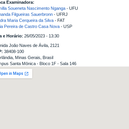
ca Examinadora:
illa Soueneta Nascimento Nganga
- UFU
nanda Filgueiras Sauerbronn
- UFRJ
dra Maria Cerqueira da Silva
- FAT
via Pereira de Castro Casa Nova
- USP
a e Horário:
26/05/2023 - 13:30
nida João Naves de Ávila, 2121
P:
38408-100
rlândia, Minas Gerais, Brasil
pus Santa Mônica - Bloco 1F - Sala 146