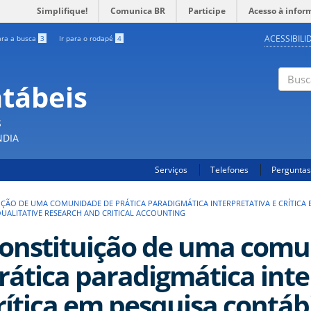
Simplifique!
Comunica BR
Participe
Acesso à infor
ACESSIBILI
ara a busca
3
Ir para o rodapé
4
ntábeis
Buscar
S
NDIA
Serviços
Telefones
Perguntas
IÇÃO DE UMA COMUNIDADE DE PRÁTICA PARADIGMÁTICA INTERPRETATIVA E CRÍTICA
QUALITATIVE RESEARCH AND CRITICAL ACCOUNTING
onstituição de uma comu
rática paradigmática inte
rítica em pesquisa contáb