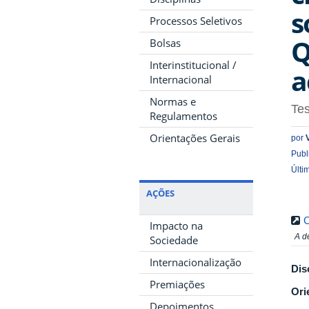
s
Processos Seletivos
Q
Bolsas
Interinstitucional /
a
Internacional
Normas e
Te
Regulamentos
Orientações Gerais
por
Publ
Últi
AÇÕES
C
Impacto na
A d
Sociedade
Internacionalização
Dis
Premiações
Ori
Depoimentos