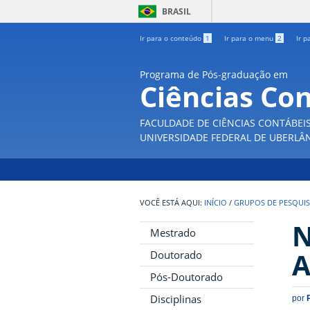
BRASIL
Ir para o conteúdo
1
Ir para o menu
2
Ir p
Programa de Pós-graduação em
Ciências Co
FACULDADE DE CIÊNCIAS CONTÁBEI
UNIVERSIDADE FEDERAL DE UBERLÂ
INÍCIO
/
GRUPOS DE PESQUI
N
Mestrado
A
Doutorado
Pós-Doutorado
Disciplinas
por