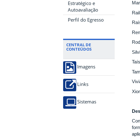
Estratégico e
Mar
Autoavaliação
Rai
Perfil do Egresso
Raí
Ren
Rod
CENTRAL DE
CONTEÚDOS
Sil
Taí
Imagens
Tam
Viv
Links
Xio
Sistemas
Des
Con
for
apl