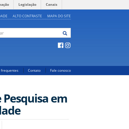
mação
Legislação
Canais
DADE
ALTO CONTRASTE
MAPA DO SITE
 frequentes
Contato
Fale conosco
e Pesquisa em
dade