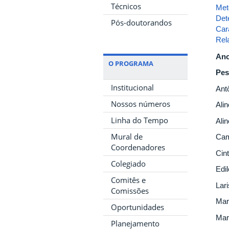
Técnicos
Met
Det
Pós-doutorandos
Car
Rel
Ano
O PROGRAMA
Pes
Institucional
Ant
Nossos números
Ali
Linha do Tempo
Ali
Mural de
Cam
Coordenadores
Cint
Colegiado
Edi
Comitês e
Lar
Comissões
Mar
Oportunidades
Mar
Planejamento