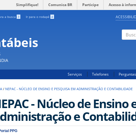
Simplifique!
Comunica BR
Participe
Acesso à infor
ACESSIBILI
ara a busca
3
Ir para o rodapé
4
ntábeis
Buscar
S
NDIA
Serviços
Telefones
Perguntas
SA
/
NEPAC - NÚCLEO DE ENSINO E PESQUISA EM ADMINISTRAÇÃO E CONTABILIDADE
EPAC - Núcleo de Ensino 
dministração e Contabili
Portal PPG