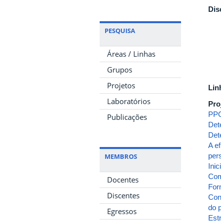
Dis
PESQUISA
Áreas / Linhas
Grupos
Projetos
Lin
Laboratórios
Pro
PPG
Publicações
Det
Det
A e
per
MEMBROS
Ini
Com
Docentes
For
Discentes
Con
do p
Egressos
Est