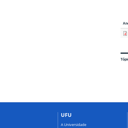
An
Tópi
UFU
A Universidade