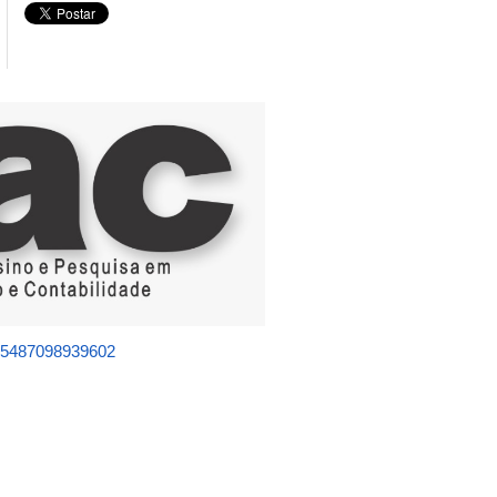
325487098939602