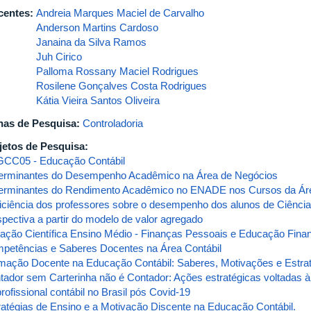
centes:
Andreia Marques Maciel de Carvalho
Anderson Martins Cardoso
Janaina da Silva Ramos
Juh Cirico
Palloma Rossany Maciel Rodrigues
Rosilene Gonçalves Costa Rodrigues
Kátia Vieira Santos Oliveira
has de Pesquisa:
Controladoria
jetos de Pesquisa:
CC05 - Educação Contábil
erminantes do Desempenho Acadêmico na Área de Negócios
erminantes do Rendimento Acadêmico no ENADE nos Cursos da Área
ficiência dos professores sobre o desempenho dos alunos de Ciência
spectiva a partir do modelo de valor agregado
ciação Científica Ensino Médio - Finanças Pessoais e Educação Fina
petências e Saberes Docentes na Área Contábil
mação Docente na Educação Contábil: Saberes, Motivações e Estrat
tador sem Carterinha não é Contador: Ações estratégicas voltadas à
rofissional contábil no Brasil pós Covid-19
ratégias de Ensino e a Motivação Discente na Educação Contábil.